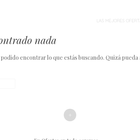
MENÚ
SALTAR
AL
LAS MEJORES OFERT
CONTENIDO
contrado nada
podido encontrar lo que estás buscando. Quizá pueda
+