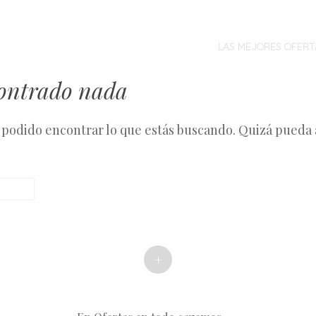
MENÚ
SALTAR
AL
LAS MEJORES OFERT
CONTENIDO
contrado nada
podido encontrar lo que estás buscando. Quizá pueda
+