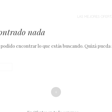
MENÚ
SALTAR
AL
LAS MEJORES OFERT
CONTENIDO
contrado nada
podido encontrar lo que estás buscando. Quizá pueda
+