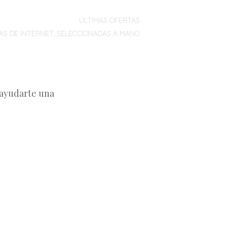
ÚLTIMAS OFERTAS
AS DE INTERNET, SELECCIONADAS A MANO
 ayudarte una