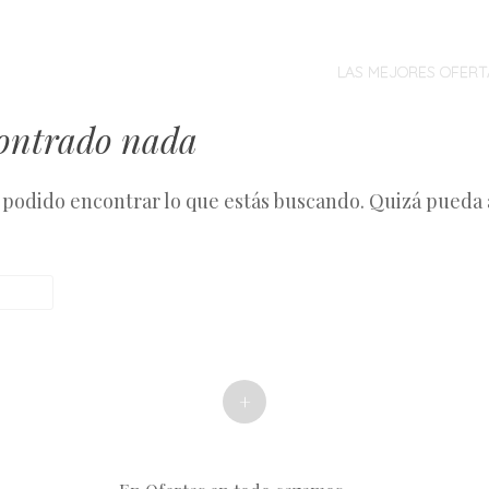
MENÚ
SALTAR
AL
LAS MEJORES OFERT
CONTENIDO
contrado nada
podido encontrar lo que estás buscando. Quizá pueda
+