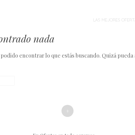
MENÚ
SALTAR
AL
LAS MEJORES OFERT
CONTENIDO
contrado nada
podido encontrar lo que estás buscando. Quizá pueda
+