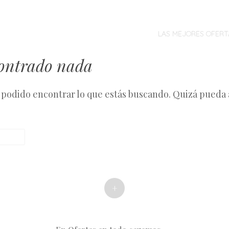
MENÚ
SALTAR
AL
LAS MEJORES OFERT
CONTENIDO
contrado nada
podido encontrar lo que estás buscando. Quizá pueda
+