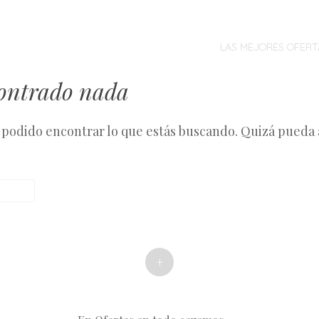
MENÚ
SALTAR
AL
LAS MEJORES OFERT
CONTENIDO
contrado nada
podido encontrar lo que estás buscando. Quizá pueda
+