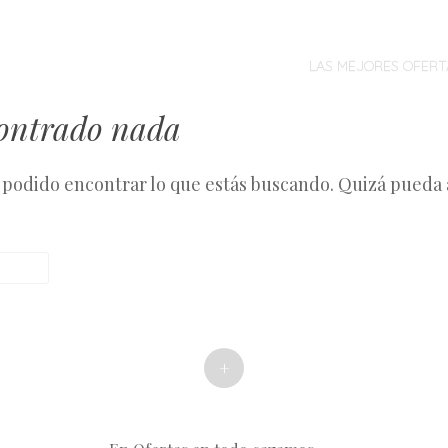
MENÚ
SALTAR
AL
LAS MEJORES OFERT
CONTENIDO
contrado nada
podido encontrar lo que estás buscando. Quizá pueda
+