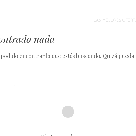
MENÚ
SALTAR
AL
LAS MEJORES OFERT
CONTENIDO
contrado nada
podido encontrar lo que estás buscando. Quizá pueda
+