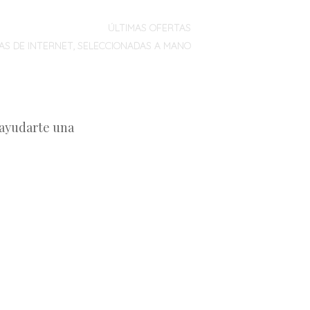
ÚLTIMAS OFERTAS
AS DE INTERNET, SELECCIONADAS A MANO
 ayudarte una