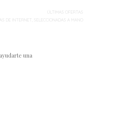
ÚLTIMAS OFERTAS
AS DE INTERNET, SELECCIONADAS A MANO
 ayudarte una