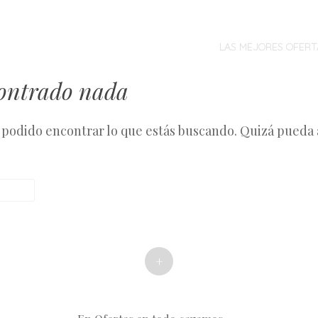
MENÚ
SALTAR
AL
LAS MEJORES OFERT
CONTENIDO
contrado nada
podido encontrar lo que estás buscando. Quizá pueda
+